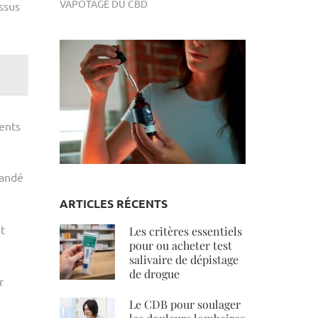
VAPOTAGE DU CBD
essus
ments
mandé
ARTICLES RÉCENTS
et
Les critères essentiels
pour ou acheter test
salivaire de dépistage
de drogue
r
Le CDB pour soulager