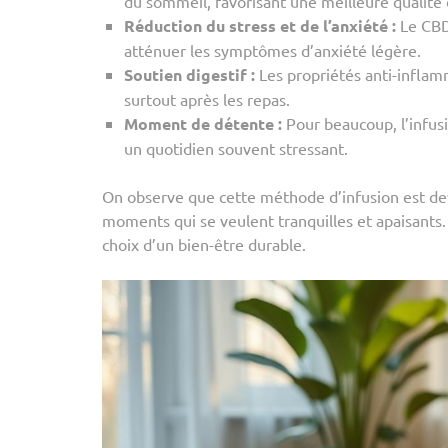
du sommeil, favorisant une meilleure qualit
Réduction du stress et de l’anxiété :
Le CBD 
atténuer les symptômes d’anxiété légère.
Soutien digestif :
Les propriétés anti-inflamm
surtout après les repas.
Moment de détente :
Pour beaucoup, l’infusi
un quotidien souvent stressant.
On observe que cette méthode d’infusion est de
moments qui se veulent tranquilles et apaisants. 
choix d’un bien-être durable.