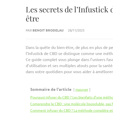
Les secrets de l’Infustick
être
PAR
BENOIT BRODELAU
28/11/2025
Dans la quête du bien-être, de plus en plus de pe
l’Infustick de CBD se distingue comme une métho
Ce guide complet vous plonge dans l’univers fasc
d’utilisation et ses multiples atouts pour la sa
dans votre quotidien pour vous aider à améliorer 
Sommaire de l'article
masquer
Pourquoi infuser du CBD ? Les bienfaits d’une mét
Comprendre le CBD : une molécule liposoluble, pas 
Comment infuser du CBD ? La méthode complète et