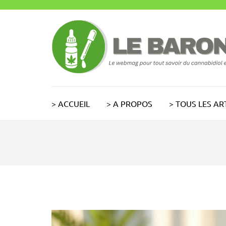
Aller
au
contenu
(Pressez
Entrée)
> ACCUEIL
> A PROPOS
> TOUS LES AR