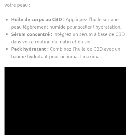
votre peau :
Huile de corps au CBD :
Appliquez l’huile sur une
peau légèrement humide pour sceller l’hydratation.
Sérum concentré :
Intégrez un sérum à base de CBD
dans votre routine du matin et du soir.
Pack hydratant :
Combinez l’huile de CBD avec un
baume hydratant pour un impact maximal.