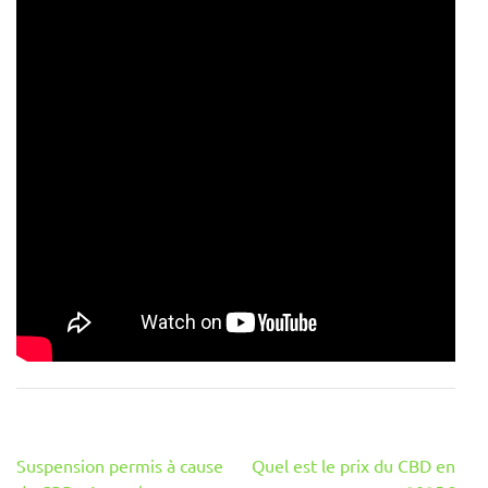
Navigation
Suspension permis à cause
Quel est le prix du CBD en